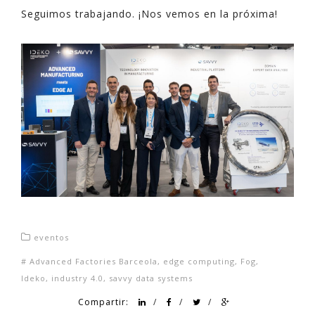
Seguimos trabajando. ¡Nos vemos en la próxima!
eventos
#
Advanced Factories Barceola
,
edge computing
,
Fog
,
Ideko
,
industry 4.0
,
savvy data systems
Compartir:
/
/
/