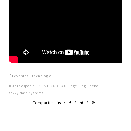
eventos
,
tecnología
#
Aeroespacial
,
BIEMH'24
,
CFAA
,
Edge
,
Fog
,
Ideko
,
savvy data systems
Compartir:
/
/
/