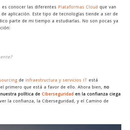
 es conocer las diferentes
Plataformas Cloud
que van
industri
e aplicación. Este tipo de tecnologías tiende a ser de
informa
dico parte de mi tiempo a estudiarlas. No son pocas ya
apoyo e
ción:
En este
explica
mayoría 
minutos
mente?
Espero 
sourcing
de
infraestructura y servicios IT
está
- Ferna
l primero que está a favor de ello. Ahora bien,
no
nuestra política de
Ciberseguridad
en la confianza ciega
ver la confianza, la Ciberseguridad, y el Camino de