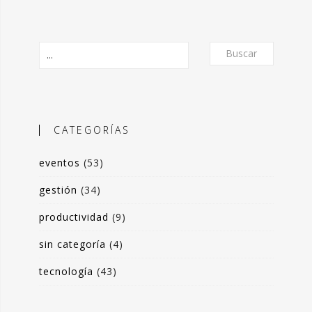
Buscar
CATEGORÍAS
eventos
(53)
O
gestión
(34)
productividad
(9)
frecer un formato de micro-posts que
sin categoría
(4)
is experiencias en torno a la
ón de valor y negocio a partir del
tecnología
(43)
s de datos. Desde herramientas de apoyo
 toma de decisiones, hasta sistemas de
rrado para optimización de procesos