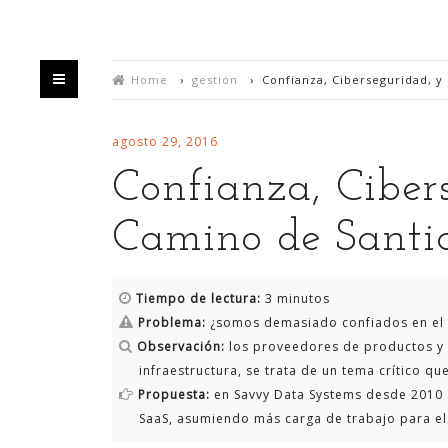
Home
›
gestión
›
Confianza, Ciberseguridad, y
agosto 29, 2016
Confianza, Cibers
Camino de Santi
HOME
QUIÉN
Tiempo de lectura:
3 minutos
Problema:
¿somos demasiado confiados en el a
Bienvenido/a a mi blog,
Observación:
los proveedores de productos y 
infraestructura, se trata de un tema crítico q
Estás en un espacio en el que intento divulgar
Propuesta:
en Savvy Data Systems desde 2010 
mis experiencias sobre la generación de valor y
SaaS, asumiendo más carga de trabajo para el
negocio a partir de la explotación de datos,
habitualmente utilizando para ello las últimas