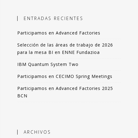
ales, el objetivo es incorporar
ción objetiva basada en datos como
ENTRADAS RECIENTES
n la toma de decisiones.
Participamos en Advanced Factories
 blog comparto esas experiencias,
das de forma resumida pero clara. La
Selección de las áreas de trabajo de 2026
de artículos los podrás leer en 3-4
para la mesa BI en ENNE Fundazioa
 de tu tiempo.
IBM Quantum System Two
que lo disfrutes tanto como yo.
Participamos en CECIMO Spring Meetings
Participamos en Advanced Factories 2025
ndo Sáenz -
BCN
Perfil en Linkedin
ARCHIVOS