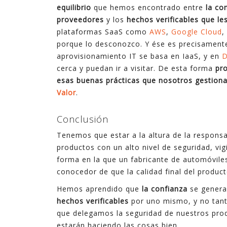
equilibrio
que hemos encontrado entre
la co
proveedores
y los
hechos verificables que le
plataformas SaaS como
AWS
,
Google Cloud
,
porque lo desconozco. Y ése es precisamente 
aprovisionamiento IT se basa en IaaS, y en
D
cerca y puedan ir a visitar. De esta forma
pr
esas buenas prácticas que nosotros gestion
Valor
.
Conclusión
Tenemos que estar a la altura de la respons
productos con un alto nivel de seguridad, vi
forma en la que un fabricante de automóvile
conocedor de que la calidad final del produ
Hemos aprendido que
la confianza
se genera
hechos verificables
por uno mismo, y no tant
que delegamos la seguridad de nuestros pro
estarán haciendo las cosas bien.