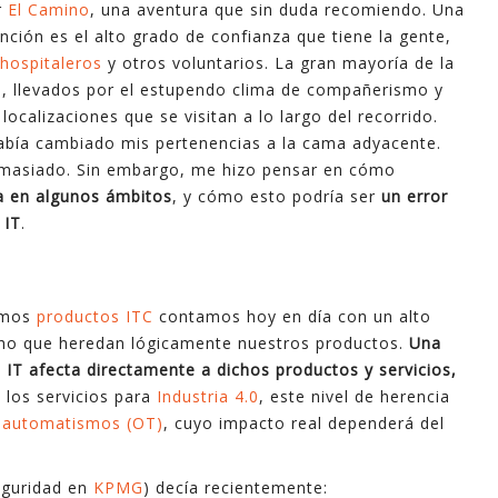
r
El Camino
, una aventura que sin duda recomiendo. Una
nción es el alto grado de confianza que tiene la gente,
hospitaleros
y otros voluntarios. La gran mayoría de la
, llevados por el estupendo clima de compañerismo y
localizaciones que se visitan a lo largo del recorrido.
había cambiado mis pertenencias a la cama adyacente.
emasiado. Sin embargo, me hizo pensar en cómo
a en algunos ámbitos
, y cómo esto podría ser
un error
 IT
.
lamos
productos ITC
contamos hoy en día con un alto
echo que heredan lógicamente nuestros productos.
Una
o IT afecta directamente a dichos productos y servicios,
e los servicios para
Industria 4.0
, este nivel de herencia
 y automatismos (OT)
, cuyo impacto real dependerá del
eguridad en
KPMG
) decía recientemente: