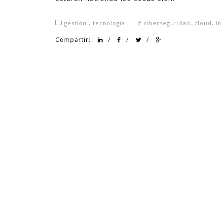
gestión
,
tecnología
#
ciberseguridad
,
cloud
,
i
Compartir:
/
/
/