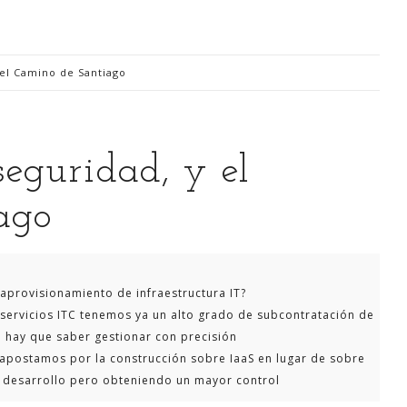
 el Camino de Santiago
Digitalización Rentable en Industria
eguridad, y el
ago
 SOY
EVENTOS
TECNOLOGÍA
GESTIÓN
CONTACT
provisionamiento de infraestructura IT?
Busco o
servicios ITC tenemos ya un alto grado de subcontratación de
narren m
ue hay que saber gestionar con precisión
generaci
apostamos por la construcción sobre IaaS en lugar de sobre
análisi
 desarrollo pero obteniendo un mayor control
para la
lazo ce