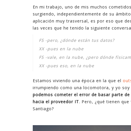
tecnologías. En ocasiones son complejas, y en
En mi trabajo, uno de mis muchos cometidos
ocasiones son sencillas pero suficientes.
surgiendo, independientemente de su ámbito d
aplicación muy trasversal, es por eso que de
En estos últimos quince años, en los que he
las veces que he tenido la siguiente conversa
ejercido de gerente, he podido ver cómo la
FS -pero, ¿dónde están tus datos?
explotación inteligente de datos mejora de
XX -pues en la nube
forma notable los resultados en diferentes
ámbitos de la empresa, desde procesos
FS -vale, en la nube, ¿pero dónde física
internos hasta la relación con el cliente,
XX -pues eso, en la nube
pasando por la creación de nuevos productos y
servicios digitales.
Estamos viviendo una época en la que el
out
irrumpiendo como una locomotora, y yo soy e
podemos cometer el error de basar parte de 
hacia el proveedor IT
. Pero, ¿qué tienen que 
Santiago?