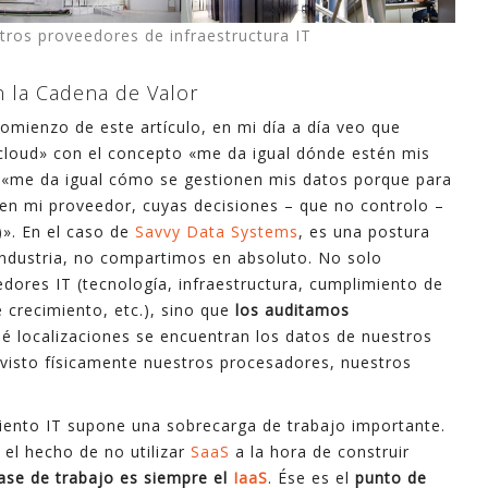
ros proveedores de infraestructura IT
n la Cadena de Valor
comienzo de este artículo, en mi día a día veo que
«cloud» con el concepto «me da igual dónde estén mis
r «me da igual cómo se gestionen mis datos porque para
 en mi proveedor, cuyas decisiones – que no controlo –
)». En el caso de
Savvy Data Systems
, es una postura
ndustria, no compartimos en absoluto. No solo
ores IT (tecnología, infraestructura, cumplimiento de
e crecimiento, etc.), sino que
los auditamos
é localizaciones se encuentran los datos de nuestros
 visto físicamente nuestros procesadores, nuestros
miento IT supone una sobrecarga de trabajo importante.
 el hecho de no utilizar
SaaS
a la hora de construir
ase de trabajo es siempre el
IaaS
. Ése es el
punto de