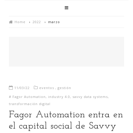
Home
›
2022
›
marzo
11/03/22
eventos
,
gestión
#
Fagor Automation
,
industry 4.0
,
savvy data systems
,
transformación digital
Fagor Automation entra en
el capital social de Savvy