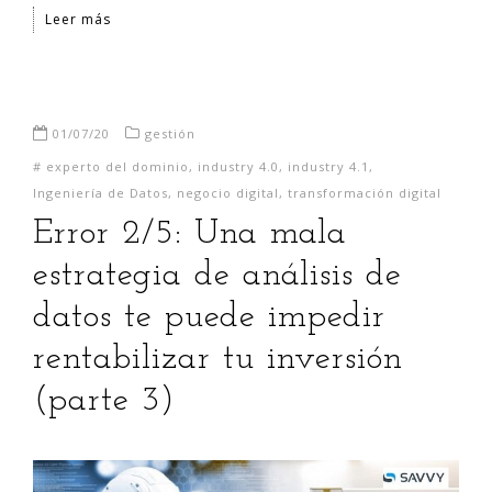
Leer más
01/07/20
gestión
#
experto del dominio
,
industry 4.0
,
industry 4.1
,
Ingeniería de Datos
,
negocio digital
,
transformación digital
Error 2/5: Una mala
estrategia de análisis de
datos te puede impedir
rentabilizar tu inversión
(parte 3)