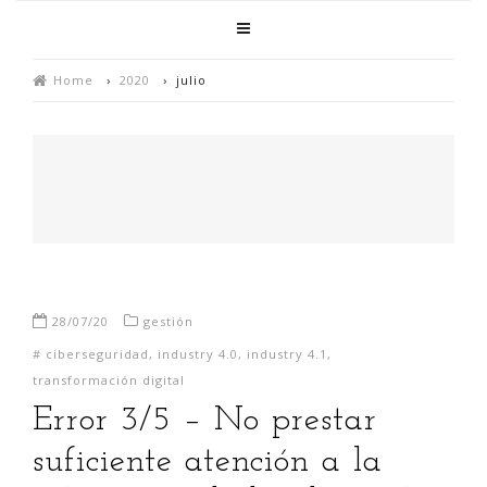
Home
›
2020
›
julio
28/07/20
gestión
#
ciberseguridad
,
industry 4.0
,
industry 4.1
,
transformación digital
Error 3/5 – No prestar
suficiente atención a la