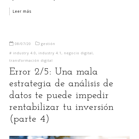
Leer más
08/07/20
gestión
#
industry 4.0
,
industry 4.1
,
negocio digital
,
transformación digital
Error 2/5: Una mala
estrategia de análisis de
datos te puede impedir
rentabilizar tu inversión
(parte 4)