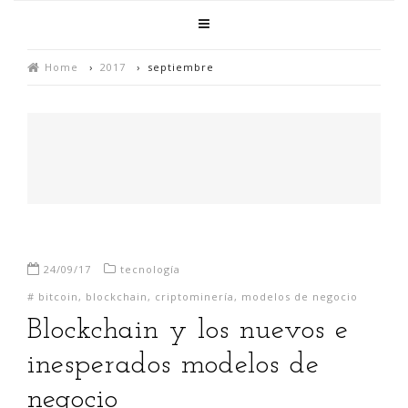
Home
›
2017
›
septiembre
24/09/17
tecnología
#
bitcoin
,
blockchain
,
criptominería
,
modelos de negocio
Blockchain y los nuevos e
inesperados modelos de
negocio