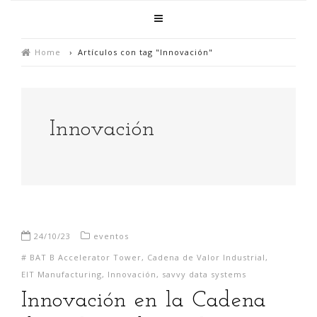
Home
›
Artículos con tag "Innovación"
Innovación
24/10/23
eventos
#
BAT B Accelerator Tower
,
Cadena de Valor Industrial
,
EIT Manufacturing
,
Innovación
,
savvy data systems
Innovación en la Cadena