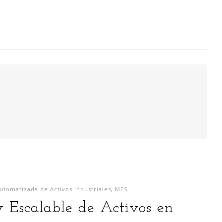
Digitalización Rentable en Industria
 SOY
EVENTOS
TECNOLOGÍA
GESTIÓN
CONTACT
Busco o
narren m
generaci
utomatizada de Activos Industriales
,
MES
análisi
 Escalable de Activos en
para la
lazo ce