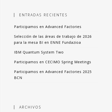
ales, el objetivo es incorporar
ción objetiva basada en datos como
ENTRADAS RECIENTES
n la toma de decisiones.
Participamos en Advanced Factories
 blog comparto esas experiencias,
das de forma resumida pero clara. La
Selección de las áreas de trabajo de 2026
de artículos los podrás leer en 3-4
para la mesa BI en ENNE Fundazioa
 de tu tiempo.
IBM Quantum System Two
que lo disfrutes tanto como yo.
Participamos en CECIMO Spring Meetings
ndo Sáenz -
Participamos en Advanced Factories 2025
BCN
Perfil en Linkedin
ARCHIVOS