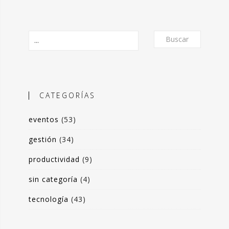
Buscar
CATEGORÍAS
eventos
(53)
O
gestión
(34)
productividad
(9)
frecer un formato de micro-posts que
is experiencias en torno a la
sin categoría
(4)
ón de valor y negocio a partir del
tecnología
(43)
s de datos. Desde herramientas de apoyo
 toma de decisiones, hasta sistemas de
rrado para optimización de procesos