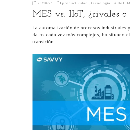
20/10/21
productividad
,
tecnología
#
IIoT
,
M
MES vs. IIoT, ¿rivales o
La automatización de procesos industriales y 
datos cada vez más complejos, ha situado e
transición.