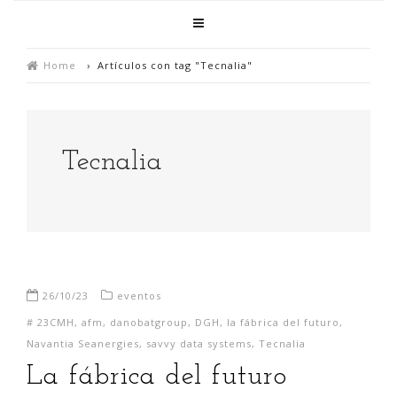
Home
›
Artículos con tag "Tecnalia"
Tecnalia
26/10/23
eventos
#
23CMH
,
afm
,
danobatgroup
,
DGH
,
la fábrica del futuro
,
Navantia Seanergies
,
savvy data systems
,
Tecnalia
La fábrica del futuro