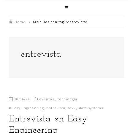
Home
›
Artículos con tag "entrevista"
entrevista
10/06/24
eventos
,
tecnología
#
Easy Engineering
,
entrevista
,
savvy data systems
Entrevista en Easy
Engineering