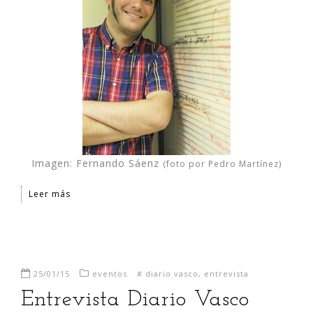
Imagen: Fernando Sáenz
(foto por Pedro Martínez)
Leer más
25/01/15
eventos
#
diario vasco
,
entrevista
Entrevista Diario Vasco