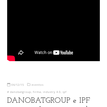
06/12/15
eventos
#
danobatgroup
,
firma
,
industry 4.0
,
ipf
DANOBATGROUP e IPF