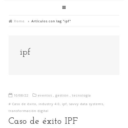
Home
›
Artículos con tag "ipf"
ipf
10/08/22
eventos
,
gestión
,
tecnología
#
Caso de éxito
,
industry 4.0
,
ipf
,
savvy data systems
,
transformación digital
Caso de éxito IPF